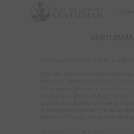
STRON
GENTLEMAN 
Skąd nazwa Biura - Gentleman. Jaka idea
Dziś terminem tym określamy mężczyznę, 
leży o wiele głębiej, bo w genezie jego po
Jeśli sięgniemy do historii oraz do mat
biznesowym człowiek o olbrzymim szacunk
zatracił swoje elitarne cechy relacji międ
W naszej pracy kładziemy nacisk na zap
jest hasło: "Obsługuj tak, jak sam chciałb
Ale to tylko teoria. Jeśli chcesz wiedzie