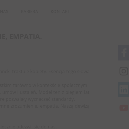
 NAS
KARIERA
KONTAKT
E, EMPATIA.
cki traktuje kobiety. Esencja tego słowa
ystkim zarówno w kontekście społecznym i
 umów i ustaleń. Model ten z biegiem lat
które pozwalały wyznaczać standardy.
emne zrozumienie, empatia. Naszą dewizą
iecznie odezwij się do nas.