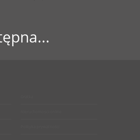
ępna...
Gratka
Nieruchomosci-online
Polityka prywatności