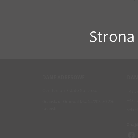
Strona
DANE ADRESOWE
DAN
Gentleman Estate Sp. z o.o.
+48 5
+48 5
Gdańsk, ul. Grunwaldzka 55/202, 80-236
Gdańsk
sekre
Znajd