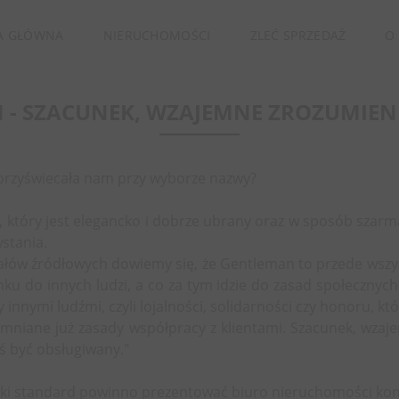
A GŁÓWNA
NIERUCHOMOŚCI
ZLEĆ SPRZEDAŻ
O
- SZACUNEK, WZAJEMNE ZROZUMIENI
 przyświecała nam przy wyborze nazwy?
który jest elegancko i dobrze ubrany oraz w sposób szarman
wstania.
eriałów źródłowych dowiemy się, że Gentleman to przede wsz
u do innych ludzi, a co za tym idzie do zasad społecznych,
zy innymi ludźmi, czyli lojalności, solidarności czy honoru, 
omniane już zasady współpracy z klientami. Szacunek, wzaj
yś być obsługiwany."
ć, jaki standard powinno prezentować biuro nieruchomości kon