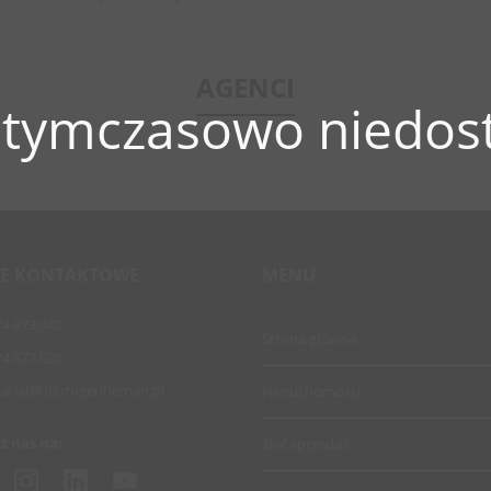
AGENCI
 tymczasowo niedost
E KONTAKTOWE
MENU
74 873 040
Strona główna
74 873 026
tariat@biurogentleman.pl
Nieruchomości
ź nas na:
Zleć sprzedaż