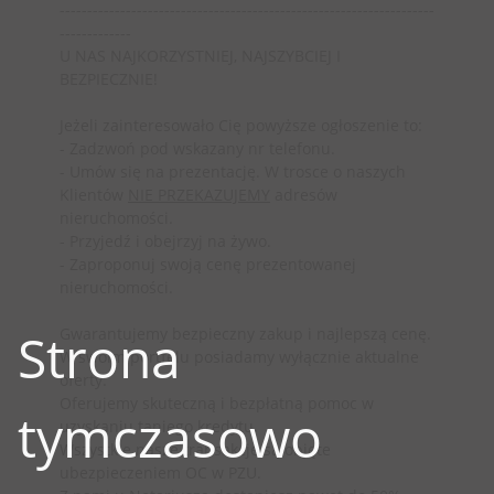
--------------------------------------------------------------------
-------------
U NAS NAJKORZYSTNIEJ, NAJSZYBCIEJ I
BEZPIECZNIE!
Jeżeli zainteresowało Cię powyższe ogłoszenie to:
- Zadzwoń pod wskazany nr telefonu.
- Umów się na prezentację. W trosce o naszych
Klientów
NIE PRZEKAZUJEMY
adresów
nieruchomości.
- Przyjedź i obejrzyj na żywo.
- Zaproponuj swoją cenę prezentowanej
nieruchomości.
Strona
Gwarantujemy bezpieczny zakup i najlepszą cenę.
W swoim portfelu posiadamy wyłącznie aktualne
oferty.
Oferujemy skuteczną i bezpłatną pomoc w
tymczasowo
uzyskaniu taniego kredytu.
Wszystkie nasze transakcje są objęte
ubezpieczeniem OC w PZU.