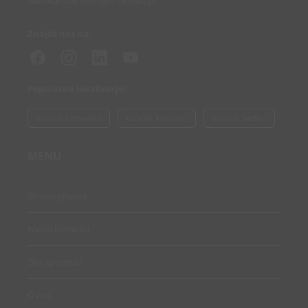
sekretariat@biurogentleman.pl
Znajdź nas na:
Popularne lokalizacje:
Gdańsk Łostowice
Gdańsk Kokoszki
Gdańsk Siedlce
MENU
Strona główna
Nieruchomości
Zleć sprzedaż
O nas