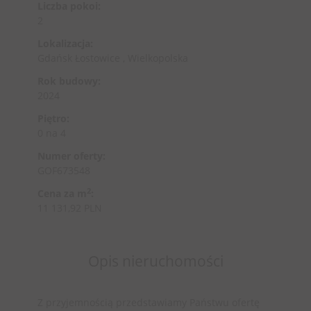
Liczba pokoi:
2
Lokalizacja:
Gdańsk Łostowice , Wielkopolska
Rok budowy:
2024
Piętro:
0 na 4
Numer oferty:
GOF673548
2
Cena za m
:
11 131,92 PLN
Opis nieruchomości
Z przyjemnością przedstawiamy Państwu ofertę