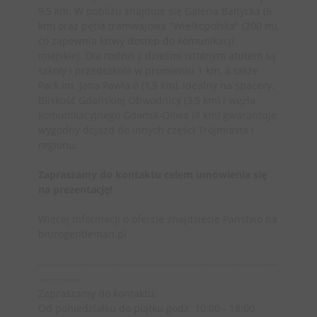
9,5 km. W pobliżu znajduje się Galeria Bałtycka (6
km) oraz pętla tramwajowa "Wielkopolska" (200 m),
co zapewnia łatwy dostęp do komunikacji
miejskiej. Dla rodzin z dziećmi istotnym atutem są
szkoły i przedszkola w promieniu 1 km, a także
Park im. Jana Pawła II (1,5 km), idealny na spacery.
Bliskość Gdańskiej Obwodnicy (3,5 km) i węzła
komunikacyjnego Gdańsk-Oliwa (8 km) gwarantuje
wygodny dojazd do innych części Trójmiasta i
regionu.
Zapraszamy do kontaktu celem umówienia się
na prezentację!
Więcej informacji o ofercie znajdziecie Państwo na
biurogentleman.pl
--------------------------------------------------------------------
-------------
Zapraszamy do kontaktu:
Od poniedziałku do piątku godz. 10:00 - 18:00