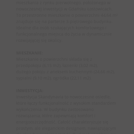
mieszkania z rynku pierwotnego, położonego w
nowoczesnej inwestycji w Gdańsku Łostowicach.
To przestronne mieszkanie o powierzchni 44,64 m²
znajduje się na parterze 3-piętrowego budynku.
Idealne dla osób szukających komfortowego i
funkcjonalnego miejsca do życia w dynamicznie
rozwijającej się okolicy.
MIESZKANIE:
Mieszkanie o powierzchni składa się z
przedpokoju (6,15 m2), łazienki (3,02 m2),
dużego pokoju z aneksem kuchennym (24,66 m2),
sypialni (9,10 m2), ogródka (22,11 m2).
INWESTYCJA:
Inwestycja Skandynavia to nowoczesne osiedle,
które łączy funkcjonalność z wysokim standardem
wykończenia. W budynku zastosowano
rozwiązania, które zapewniają komfort i
energooszczędność. Całość charakteryzuje się
prostym, ale eleganckim designem, nawiązującym