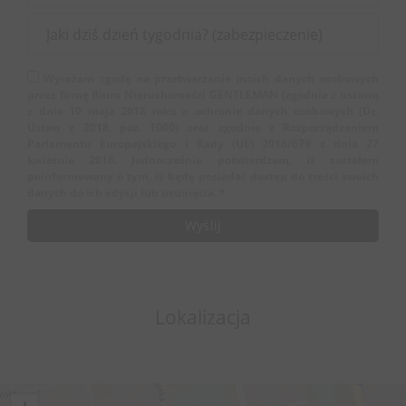
Wyrażam zgodę na przetwarzanie moich danych osobowych
przez firmę Biuro Nieruchomości GENTLEMAN (zgodnie z ustawą
z dnia 10 maja 2018 roku o ochronie danych osobowych (Dz.
Ustaw z 2018, poz. 1000) oraz zgodnie z Rozporządzeniem
Parlamentu Europejskiego i Rady (UE) 2016/679 z dnia 27
kwietnia 2016. Jednocześnie potwierdzam, iż zostałem
poinformowany o tym, iż będę posiadać dostęp do treści swoich
danych do ich edycji lub usunięcia. *
Lokalizacja