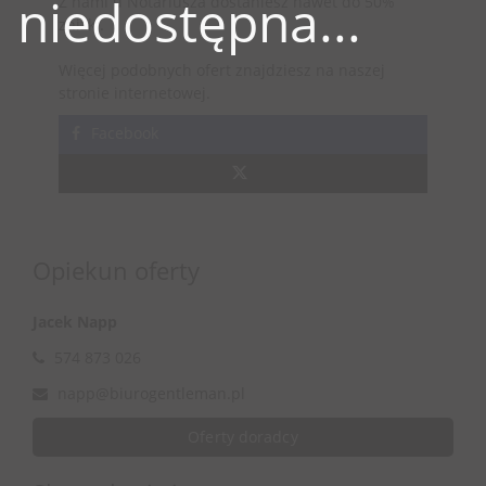
niedostępna...
Z nami u Notariusza dostaniesz nawet do 50%
zniżki.
Więcej podobnych ofert znajdziesz na naszej
stronie internetowej.
Facebook
Opiekun oferty
Jacek Napp
574 873 026
napp@biurogentleman.pl
Oferty doradcy