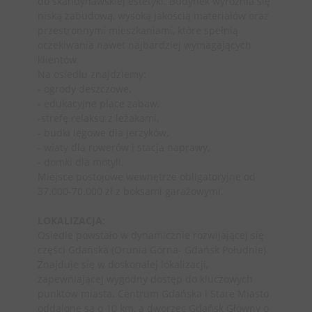
do skandynawskiej estetyki. Budynek wyróżnia się
niską zabudową, wysoką jakością materiałów oraz
przestronnymi mieszkaniami, które spełnią
oczekiwania nawet najbardziej wymagających
klientów.
Na osiedlu znajdziemy:
- ogrody deszczowe,
- edukacyjne place zabaw,
-strefę relaksu z leżakami,
- budki lęgowe dla jerzyków,
- wiaty dla rowerów i stacja naprawy,
- domki dla motyli,
Miejsce postojowe wewnętrze obligatoryjne od
37.000-70.000 zł z boksami garażowymi.
LOKALIZACJA:
Osiedle powstało w dynamicznie rozwijającej się
części Gdańska (Orunia Górna- Gdańsk Południe).
Znajduje się w doskonałej lokalizacji,
zapewniającej wygodny dostęp do kluczowych
punktów miasta. Centrum Gdańska i Stare Miasto
oddalone są o 10 km, a dworzec Gdańsk Główny o