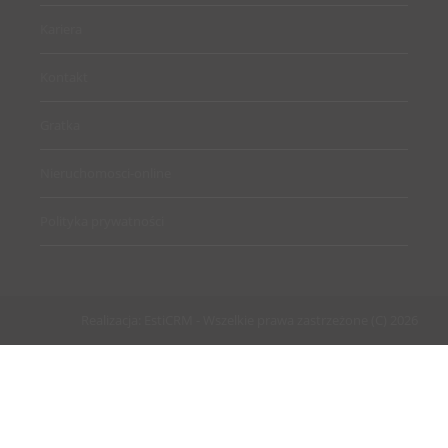
Kariera
Kontakt
Gratka
Nieruchomosci-online
Polityka prywatności
Realizacja:
EstiCRM
- Wszelkie prawa zastrzeżone (C) 2026